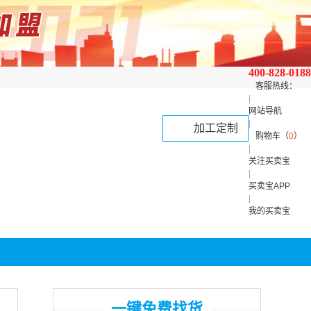
400-828-0188
客服热线：
|
网站导航
|
加工定制
购物车（
0
）
|
关注买卖宝
|
买卖宝APP
|
我的买卖宝
一键免费找货