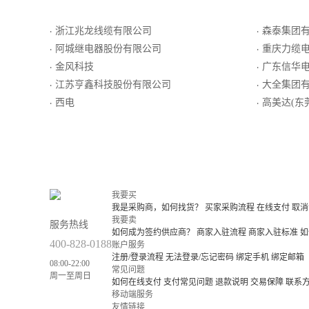
浙江兆龙线缆有限公司
森泰集团
·
·
阿城继电器股份有限公司
重庆力缆
·
·
金风科技
广东信华
·
·
江苏亨鑫科技股份有限公司
大全集团
·
·
西电
高美达(东
·
·
我要买
我是采购商，如何找货？
买家采购流程
在线支付
取消
我要卖
服务热线
如何成为签约供应商？
商家入驻流程
商家入驻标准
如
400-828-0188
账户服务
注册/登录流程
无法登录/忘记密码
绑定手机
绑定邮箱
08:00-22:00
常见问题
周一至周日
如何在线支付
支付常见问题
退款说明
交易保障
联系
移动端服务
友情链接