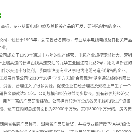
著名商标，专业从事电线电缆及其相关产品的开发、研制和销售的企业。
公司，创建于1993年，湖南省著名商标，专业从事电线电缆及其相关产品
企业。
公司成立于1993年通过十八年的生产经营，电缆产业规模逐渐壮大，营销
于上瑞高速的长潭西线高速交汇的九华工业园江南北路2号，距湘潭新建的
山伴水交通十分便利，系国家注册专业从事电线电缆制造和销售的企业。
发展有限公司”2010年10月与“东方志诚”合资现为“湖南通达线缆有限公
场、资金、管理注入了很多资源，促使企业在经营理念及规模上产生了一个
8月销售金额就达3.1亿。公司规模和经济效益同步增长，拥有较强的经济实
，拥有丰富的产品研发经验。公司拥有较为齐全的各类电线电缆生产设备
、仓库在内的总建筑面积为22000平方米。其中8000平方米的厂房内安
南省名牌产品称号、湖南省产品质量奖，并被专业银行授予“AAA”级信
企业获得了国家颁发的“3C”证、“工业产品生产许可证”、“ISO9000