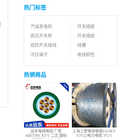
热门标签
生
汽油发电机
开关插座
高压开关柜
开关插座
双控开关接线
线槽
冷压端子
电线颜色
热销商品
远东电线电缆 厂家
上海上塑电线电缆0.6/1KV
450/750V KVV 二芯 国标
YJV22电力电缆 3*2.5