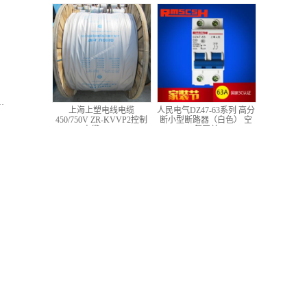
低压铜芯控制电缆
上海上塑电线电缆
人民电气DZ47-63系列 高分
450/750V ZR-KVVP2控制
断小型断路器（白色） 空
电缆 4*1.5
气开关