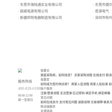
东莞市海陆通实业有限公司
东莞市捷
·
·
超威电源有限公司
思源电气
·
·
新疆邦特电器制造有限公司
深圳市秋
·
·
我要买
我是采购商，如何找货？
买家采购流程
在线支付
取消
我要卖
服务热线
如何成为签约供应商？
商家入驻流程
商家入驻标准
如
400-828-0188
账户服务
注册/登录流程
无法登录/忘记密码
绑定手机
绑定邮箱
08:00-22:00
常见问题
周一至周日
如何在线支付
支付常见问题
退款说明
交易保障
联系
移动端服务
友情链接