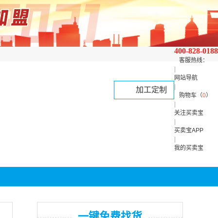
400-828-0188
客服热线：
|
网站导航
|
加工定制
购物车（
0
）
|
关注买卖宝
|
买卖宝APP
|
我的买卖宝
一键免费找货