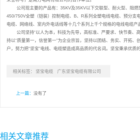
公司现主要的产品有：35KV及35KV以下交联型、耐火型、
450/750V全塑（铠装）控制电缆、B、R系列全塑电线电缆、预
电缆、网络线、室内外电话线等十几个系列上千个规格的电线电缆产
公司坚持“以人为本，科技为先导，高标准、严要求、快节奏、高
持以“质量第一，信誉第一”为企业宗旨，坚持以团结、务实、开拓、
户，努力把“坚宝”电线、电缆塑造成高品质的代名词。坚宝秉承优质
相关标签：
坚宝电缆
广东坚宝电缆有限公司
上一篇：
没有了
相关文章推荐