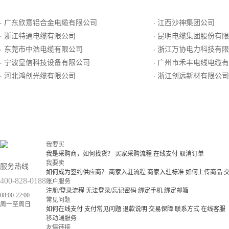
广东欣意铝合金电缆有限公司
江西沙神集团公司
·
·
浙江特通电缆有限公司
昆明电缆集团股份有限
·
·
东莞市中浩电缆有限公司
浙江万协电力科技有限
·
·
宁波皇信科技设备有限公司
广州市禾丰电线电缆有
·
·
河北鸿创光缆有限公司
浙江创远新材有限公司
·
·
我要买
我是采购商，如何找货？
买家采购流程
在线支付
取消订单
我要卖
服务热线
如何成为签约供应商？
商家入驻流程
商家入驻标准
如何上传商品
400-828-0188
账户服务
注册/登录流程
无法登录/忘记密码
绑定手机
绑定邮箱
08:00-22:00
常见问题
周一至周日
如何在线支付
支付常见问题
退款说明
交易保障
联系方式
在线客服
移动端服务
友情链接