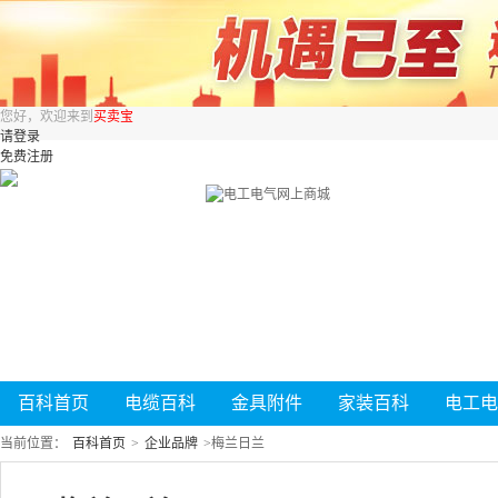
您好，欢迎来到
买卖宝
请登录
免费注册
百科首页
电缆百科
金具附件
家装百科
电工电
当前位置：
百科首页
>
企业品牌
>
梅兰日兰