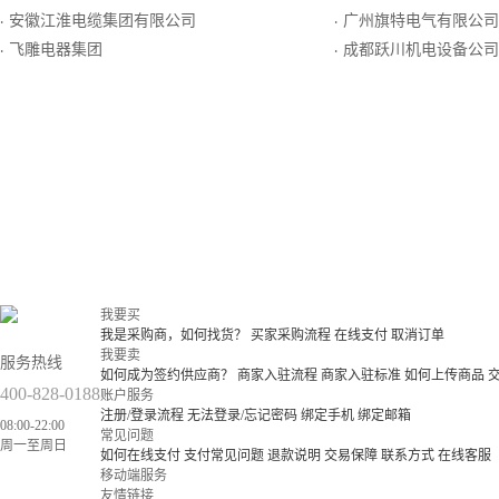
安徽江淮电缆集团有限公司
广州旗特电气有限公司
·
·
飞雕电器集团
成都跃川机电设备公司
·
·
我要买
我是采购商，如何找货？
买家采购流程
在线支付
取消订单
我要卖
服务热线
如何成为签约供应商？
商家入驻流程
商家入驻标准
如何上传商品
400-828-0188
账户服务
注册/登录流程
无法登录/忘记密码
绑定手机
绑定邮箱
08:00-22:00
常见问题
周一至周日
如何在线支付
支付常见问题
退款说明
交易保障
联系方式
在线客服
移动端服务
友情链接