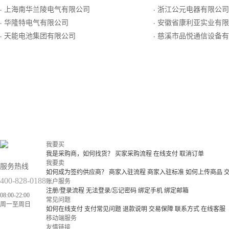
上海南华兰陵电气有限公司
浙江公元电器有限公司
·
·
华隆特电气有限公司
安徽省康利亚实业有限
·
·
天能电池集团有限公司
慈溪市品悦通信设备有
·
·
我要买
我是采购商，如何找货？
买家采购流程
在线支付
取消订单
我要卖
服务热线
如何成为签约供应商？
商家入驻流程
商家入驻标准
如何上传商品
400-828-0188
账户服务
注册/登录流程
无法登录/忘记密码
绑定手机
绑定邮箱
08:00-22:00
常见问题
周一至周日
如何在线支付
支付常见问题
退款说明
交易保障
联系方式
在线客服
移动端服务
友情链接