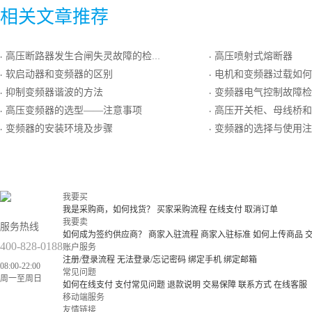
相关文章推荐
高压断路器发生合闸失灵故障的检查与处理
高压喷射式熔断器
·
·
软启动器和变频器的区别
电机和变频器过载如何
·
·
抑制变频器谐波的方法
变频器电气控制故障检
·
·
高压变频器的选型——注意事项
高压开关柜、母线桥和变
·
·
变频器的安装环境及步骤
变频器的选择与使用注
·
·
我要买
我是采购商，如何找货？
买家采购流程
在线支付
取消订单
我要卖
服务热线
如何成为签约供应商？
商家入驻流程
商家入驻标准
如何上传商品
400-828-0188
账户服务
注册/登录流程
无法登录/忘记密码
绑定手机
绑定邮箱
08:00-22:00
常见问题
周一至周日
如何在线支付
支付常见问题
退款说明
交易保障
联系方式
在线客服
移动端服务
友情链接