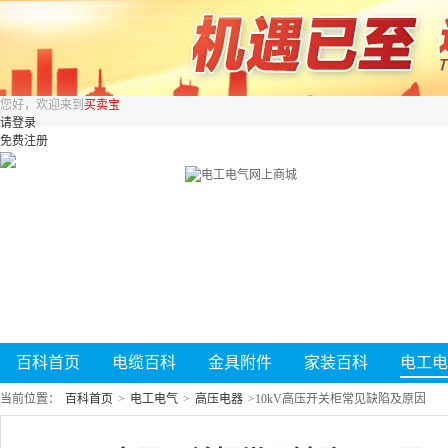
您好，欢迎来到
买卖宝
请登录
免费注册
百科首页
电缆百科
金具附件
家装百科
电工电
当前位置：
百科首页
>
电工电气
>
高压电器
>
10kV高压开关柜常见缺陷及原因