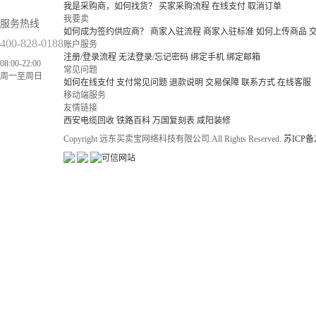
我是采购商，如何找货？
买家采购流程
在线支付
取消订单
我要卖
服务热线
如何成为签约供应商？
商家入驻流程
商家入驻标准
如何上传商品
400-828-0188
账户服务
注册/登录流程
无法登录/忘记密码
绑定手机
绑定邮箱
08:00-22:00
常见问题
周一至周日
如何在线支付
支付常见问题
退款说明
交易保障
联系方式
在线客服
移动端服务
友情链接
西安电缆回收
铁路百科
万国复刻表
咸阳装修
Copyright 远东买卖宝网络科技有限公司.All Rights Reserved.
苏ICP备2