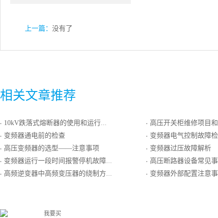
上一篇：
没有了
相关文章推荐
10kV跌落式熔断器的使用和运行维护
高压开关柜维修项目和
·
·
变频器通电前的检查
变频器电气控制故障检
·
·
高压变频器的选型——注意事项
变频器过压故障解析
·
·
变频器运行一段时间报警停机故障原因分析
高压断路器设备常见事
·
·
高频逆变器中高频变压器的绕制方法
变频器外部配置注意事
·
·
我要买