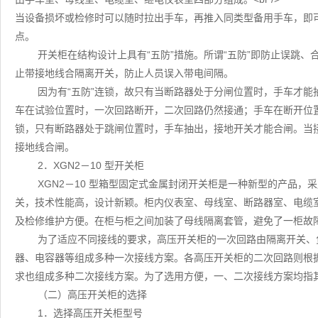
当设备损坏或检修时可以随时拉出手车，再推入同类型备用手车，即
点。
开关柜在结构设计上具有“五防”措施。所谓“五防”即防止误跳
止带接地线合隔离开关，防止人员误入带电间隔。
因为有“五防”连锁，故只有当断路器处于分闸位置时，手车才能
车在试验位置时，一次回路断开，二次回路仍然接通；手车在断开位
锁，只有断路器处于跳闸位置时，手车抽出，接地开关才能合闸。当
接地线合闸。
2．XGN2－10 型开关柜
XGN2－10 型箱型固定式金属封闭开关柜是一种新型的产品，采用
关，技术性能高，设计新颖。柜内仪表室、母线室、断路器室、电缆
及检修维护方便。在柜与柜之间加装了母线隔离套管，避免了一柜故
为了适应不同接线的要求，高压开关柜的一次回路由隔离开关、
器、电容器等组成多种一次接线方案。各高压开关柜的二次回路则根
求也组成多种二次接线方案。为了选用方便，一、二次接线方案均指
（二）高压开关柜的选择
1．选择高压开关柜型号