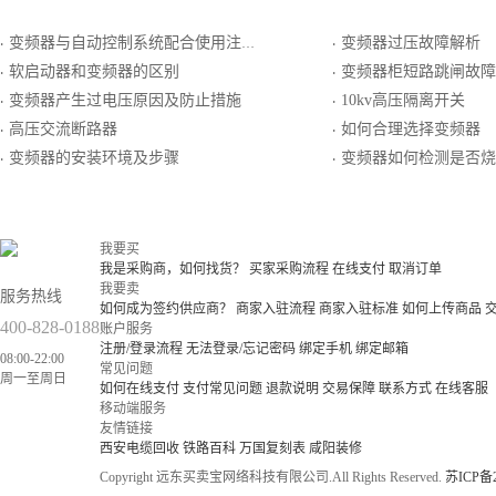
变频器与自动控制系统配合使用注意事项
变频器过压故障解析
·
·
软启动器和变频器的区别
变频器柜短路跳闸故障
·
·
变频器产生过电压原因及防止措施
10kv高压隔离开关
·
·
高压交流断路器
如何合理选择变频器
·
·
变频器的安装环境及步骤
变频器如何检测是否烧
·
·
我要买
我是采购商，如何找货？
买家采购流程
在线支付
取消订单
我要卖
服务热线
如何成为签约供应商？
商家入驻流程
商家入驻标准
如何上传商品
400-828-0188
账户服务
注册/登录流程
无法登录/忘记密码
绑定手机
绑定邮箱
08:00-22:00
常见问题
周一至周日
如何在线支付
支付常见问题
退款说明
交易保障
联系方式
在线客服
移动端服务
友情链接
西安电缆回收
铁路百科
万国复刻表
咸阳装修
Copyright 远东买卖宝网络科技有限公司.All Rights Reserved.
苏ICP备2