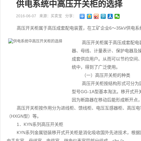
供电系统中高压开关柜的选择
2016-06-07
来源：买卖宝
分享：
高压开关柜属于高压成套配电装置，在工矿企业6～35kV供电
高压开关柜属于高压成套配电
器、母线、计量表计、保护电器及
成套供应用户。从而可以节约空间、
统中，得到了广泛使用。
（一）高压开关柜的种类
高压开关柜按结构形式可分为固
型号GG-1A型基本淘汰。移开式开
因为断路器在移动后能形成断开点
高压开关柜按作用分为进线柜、馈线柜、电压互感器柜、高压电容
（HXGN型）等。
1．KYN系列高压开关柜
KYN系列金属铠装移开式开关柜是消化吸收国外先进技术，根据国
由手车室、母线室、电缆室、继电仪表室四部分组成。<br />