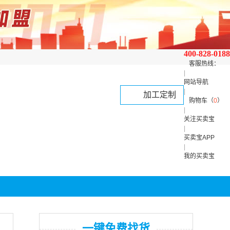
400-828-0188
客服热线：
|
网站导航
|
加工定制
购物车（
0
）
|
关注买卖宝
|
买卖宝APP
|
我的买卖宝
一键免费找货