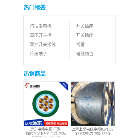
热门标签
汽油发电机
开关插座
高压开关柜
开关插座
双控开关接线
线槽
冷压端子
电线颜色
热销商品
远东电线电缆 厂家
上海上塑电线电缆0.6/1KV
450/750V KVV 二芯 国标
YJV22电力电缆 3*2.5