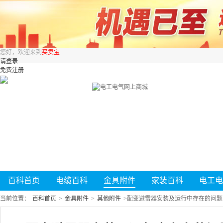
您好，欢迎来到
买卖宝
请登录
免费注册
百科首页
电缆百科
金具附件
家装百科
电工电
当前位置：
百科首页
>
金具附件
>
其他附件
>
配变避雷器安装及运行中存在的问题