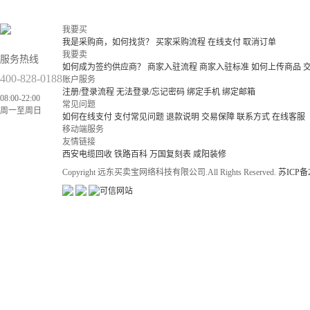
我要买
我是采购商，如何找货？
买家采购流程
在线支付
取消订单
我要卖
服务热线
如何成为签约供应商？
商家入驻流程
商家入驻标准
如何上传商品
400-828-0188
账户服务
注册/登录流程
无法登录/忘记密码
绑定手机
绑定邮箱
08:00-22:00
常见问题
周一至周日
如何在线支付
支付常见问题
退款说明
交易保障
联系方式
在线客服
移动端服务
友情链接
西安电缆回收
铁路百科
万国复刻表
咸阳装修
Copyright 远东买卖宝网络科技有限公司.All Rights Reserved.
苏ICP备2