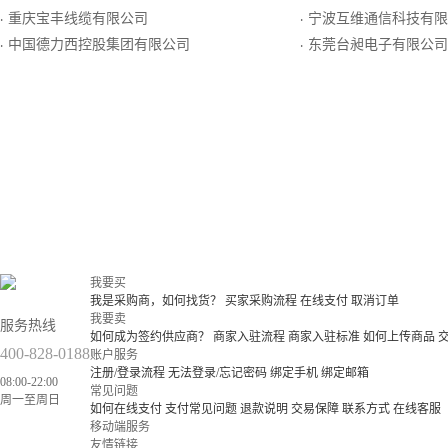
重庆宝丰线缆有限公司
宁波互维通信科技有限
·
·
中国德力西控股集团有限公司
东莞台昶电子有限公司
·
·
我要买
我是采购商，如何找货？
买家采购流程
在线支付
取消订单
我要卖
服务热线
如何成为签约供应商？
商家入驻流程
商家入驻标准
如何上传商品
400-828-0188
账户服务
注册/登录流程
无法登录/忘记密码
绑定手机
绑定邮箱
08:00-22:00
常见问题
周一至周日
如何在线支付
支付常见问题
退款说明
交易保障
联系方式
在线客服
移动端服务
友情链接