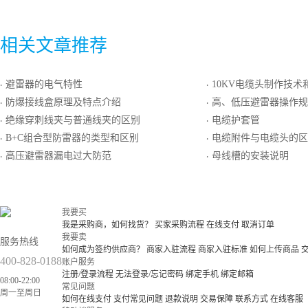
相关文章推荐
避雷器的电气特性
10KV电缆头制作技术
·
·
防爆接线盒原理及特点介绍
高、低压避雷器操作规
·
·
绝缘穿刺线夹与普通线夹的区别
电缆护套管
·
·
B+C组合型防雷器的类型和区别
电缆附件与电缆头的区
·
·
高压避雷器漏电过大防范
母线槽的安装说明
·
·
我要买
我是采购商，如何找货？
买家采购流程
在线支付
取消订单
我要卖
服务热线
如何成为签约供应商？
商家入驻流程
商家入驻标准
如何上传商品
400-828-0188
账户服务
注册/登录流程
无法登录/忘记密码
绑定手机
绑定邮箱
08:00-22:00
常见问题
周一至周日
如何在线支付
支付常见问题
退款说明
交易保障
联系方式
在线客服