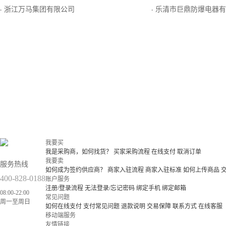
浙江万马集团有限公司
乐清市巨鼎防爆电器有
·
·
我要买
我是采购商，如何找货？
买家采购流程
在线支付
取消订单
我要卖
服务热线
如何成为签约供应商？
商家入驻流程
商家入驻标准
如何上传商品
400-828-0188
账户服务
注册/登录流程
无法登录/忘记密码
绑定手机
绑定邮箱
08:00-22:00
常见问题
周一至周日
如何在线支付
支付常见问题
退款说明
交易保障
联系方式
在线客服
移动端服务
友情链接