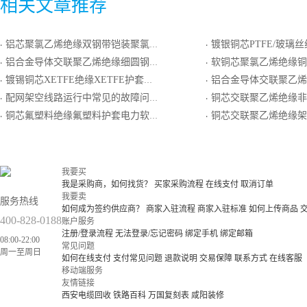
相关文章推荐
铝芯聚氯乙烯绝缘双钢带铠装聚氯乙烯护套电力电缆
镀银铜芯PTFE/玻璃丝组合绝缘镀银圆铜线编织屏蔽PT
·
·
铝合金导体交联聚乙烯绝缘细圆钢丝铠装聚氯乙烯护套电力电缆
软铜芯聚氯乙烯绝缘铜丝编织屏蔽聚
·
·
镀锡铜芯XETFE绝缘XETFE护套电线电缆
铝合金导体交联聚乙烯绝缘双钢带铠装聚
·
·
配网架空线路运行中常见的故障问题
铜芯交联聚乙烯绝缘非磁性金属丝铠装
·
·
铜芯氟塑料绝缘氟塑料护套电力软电缆
铜芯交联聚乙烯绝缘架
·
·
我要买
我是采购商，如何找货？
买家采购流程
在线支付
取消订单
我要卖
服务热线
如何成为签约供应商？
商家入驻流程
商家入驻标准
如何上传商品
400-828-0188
账户服务
注册/登录流程
无法登录/忘记密码
绑定手机
绑定邮箱
08:00-22:00
常见问题
周一至周日
如何在线支付
支付常见问题
退款说明
交易保障
联系方式
在线客服
移动端服务
友情链接
西安电缆回收
铁路百科
万国复刻表
咸阳装修