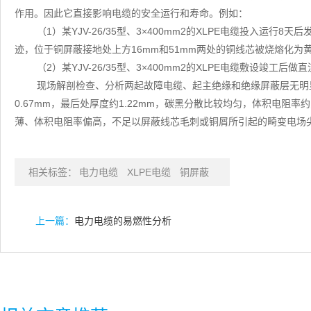
作用。因此它直接影响电缆的安全运行和寿命。例如：
（1）某YJV-26/35型、3×400mm2的XLPE电缆投入运
迹，位于铜屏蔽接地处上方16mm和51mm两处的铜线芯被烧熔化为
（2）某YJV-26/35型、3×400mm2的XLPE电缆敷设竣工
现场解剖检查、分析两起故障电缆、起主绝缘和绝缘屏蔽层无明
0.67mm，最后处厚度约1.22mm，碳黑分散比较均匀，体积电阻率
薄、体积电阻率偏高，不足以屏蔽线芯毛刺或铜屑所引起的畸变电场
相关标签：
电力电缆
XLPE电缆
铜屏蔽
上一篇：
电力电缆的易燃性分析