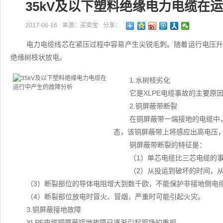
35kV及以下塑料绝缘电力电缆在
2017-06-16
来源：买卖宝
分享：
电力电缆线芯在紧压过程中容易产生尖锐毛刺。随着运行电压
绝缘树枝状放电。
1.水树枝劣化
它是XLPE电缆事故的主要原
2.铜屏蔽带断裂
在铜屏蔽带一端接地的电缆中
态，该铜屏蔽带上将感应出高电压
铜屏蔽带断裂的特征是：
（1）单芯电缆比三芯电缆的
（2）从投运到破坏的时间，
（3）断裂部位的导体电阻增大到数千欧，不能保护非接地侧电
（4）断裂部位放电时冒火、冒烟，严重时可能引起火灾。
3.铜屏蔽接地故障
XLPE电缆铜屏蔽接地故障已逐渐引起现场的重视。