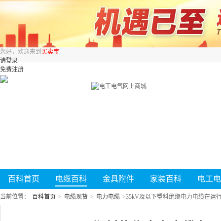
您好，欢迎来到
买卖宝
请登录
免费注册
百科首页
电缆百科
金具附件
家装百科
电工电
当前位置：
百科首页
>
电缆现货
>
电力电缆
>
35kV及以下塑料绝缘电力电缆在运