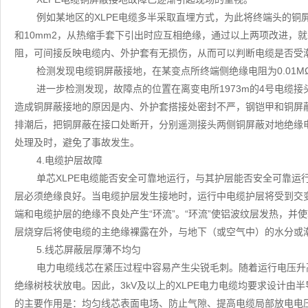
例如某地区的XLPE电缆多半采取直埋方式，为此将终端头的铜
和10mm2，从热缩手套下引出时应互相绝缘，通过以上两项改进，
阻，可间接反映电缆内、外护套有无损伤，从而可以判断电缆是否受
检测发现电缆铜屏蔽接地，在某变点所终端侧绝缘电阻为0.01M
进一步检测发现，故障点的位置在离变电所1973m的4号电缆
造成铜屏蔽接地的原因是内、外护套搭接处密封不严，钢铠甲和铜屏
排潮后，把铜屏蔽在接口处断开，分别遥测接头两侧铜屏蔽对地绝缘电阻
处理及时，避免了事故发生。
4.电缆护层故障
单芯XLPE电缆能否安全可靠地运行，与其护层能否安全可靠
层必须绝缘良好。当电缆护层发生接地时，运行中电缆护层将受到交
端和电缆护层的绝缘不良处产生“环流”。“环流”使铝波纹层发热，并
层烧穿后将使电缆的主绝缘裸露在外，与地下（或空气中）的水分或
5.线芯屏蔽层厚薄不均匀
电力电缆线芯在紧压过程中容易产生尖锐毛刺。随着运行电压升
绝缘树枝状放电。因此，3kV及以上的XLPE电力电缆均要求设计
的主要作用是：均匀线芯表面电场、防止气隙、提高电缆局部放电电