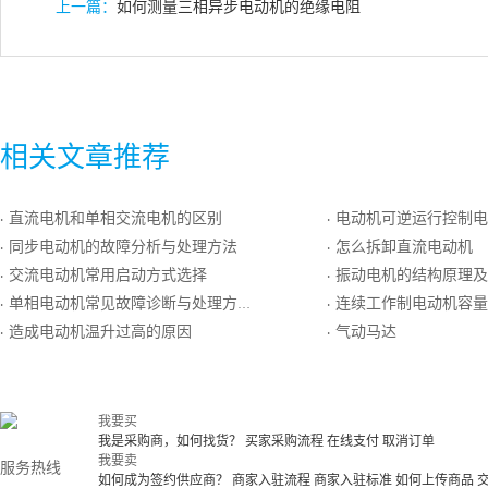
上一篇：
如何测量三相异步电动机的绝缘电阻
相关文章推荐
直流电机和单相交流电机的区别
电动机可逆运行控制电
·
·
同步电动机的故障分析与处理方法
怎么拆卸直流电动机
·
·
交流电动机常用启动方式选择
振动电机的结构原理及
·
·
单相电动机常见故障诊断与处理方法
连续工作制电动机容量
·
·
造成电动机温升过高的原因
气动马达
·
·
我要买
我是采购商，如何找货？
买家采购流程
在线支付
取消订单
我要卖
服务热线
如何成为签约供应商？
商家入驻流程
商家入驻标准
如何上传商品