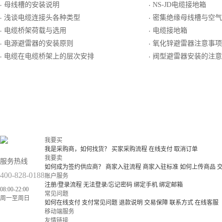
母线槽的安装说明
NS-JD电缆接地箱
·
·
浅谈电缆连接头各种类型
密集绝缘母线槽与空气绝缘母线
·
·
电缆桥架荷载与选用
电缆接地箱
·
·
电源避雷器的安装原则
氧化锌避雷器注意事项
·
·
电缆在电缆桥架上的层次安排
阀型避雷器安装的注意
·
·
我要买
我是采购商，如何找货？
买家采购流程
在线支付
取消订单
我要卖
服务热线
如何成为签约供应商？
商家入驻流程
商家入驻标准
如何上传商品
400-828-0188
账户服务
注册/登录流程
无法登录/忘记密码
绑定手机
绑定邮箱
08:00-22:00
常见问题
周一至周日
如何在线支付
支付常见问题
退款说明
交易保障
联系方式
在线客服
移动端服务
友情链接