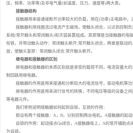
压、频率、功率等)及非电气量(如温度、压力、速度等)两大类。
接触器结构
接触器用来接通或断开功率较大的负载，用在(功率)主电路中
接触器利用线圈流过电流产生磁场，使触头闭合，以达到控制负
系统(常开触头和常闭触头)和灭弧装置组成。其原理是当接触器的电
衔铁，并带动触头动作：常闭触头断开;常开触头闭合，两者是联动
放，使触头复原：常闭触头闭合;常开触头断开。
继电器和接触器的区别
继电器和接触器的本质区别就是承受的载荷不同，电流容量大的
制回路用继电器。
接触器的作用是用来接通和分断较大的电流信号，驱动电机等功
继电器的作用是用来进行信号的转换，不同电压等级的设备之间
等电器元件。
我们举例说明接触器如何起到自锁，互锁的作用：
假设有两个接触器：A，B，分别控制两台电机。A接触器的起动
自锁的作用：起动接点Qa闭合，A接触器吸上，A的常开辅助点
为自锁。