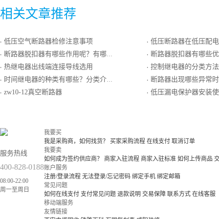
相关文章推荐
低压空气断路器检修注意事项
低压断路器在低压配电系统设计
·
·
断路器脱扣器有哪些作用呢？有哪些优缺点呢？
断路器脱扣器有哪些优点和缺点呢？断路器脱
·
·
热继电器出线端连接导线选用
控制继电器的分类方法
·
·
时间继电器的种类有哪些？分类介绍
断路器出现哪些异常时
·
·
zw10-12真空断路器
低压漏电保护器安装使
·
·
我要买
我是采购商，如何找货？
买家采购流程
在线支付
取消订单
我要卖
服务热线
如何成为签约供应商？
商家入驻流程
商家入驻标准
如何上传商品
400-828-0188
账户服务
注册/登录流程
无法登录/忘记密码
绑定手机
绑定邮箱
08:00-22:00
常见问题
周一至周日
如何在线支付
支付常见问题
退款说明
交易保障
联系方式
在线客服
移动端服务
友情链接