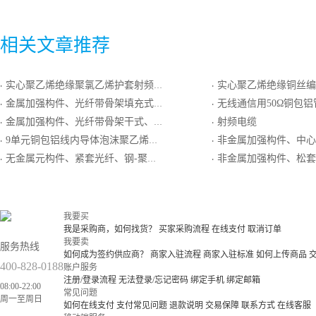
相关文章推荐
实心聚乙烯绝缘聚氯乙烯护套射频同轴电缆
实心聚乙烯绝缘铜丝编织外导体聚氯乙
·
·
金属加强构件、光纤带骨架填充式、铝－聚乙烯粘结护套、双细圆钢丝铠装、聚乙烯套通信用室外光缆
无线通信用50Ω铜包铝管内导体泡沫聚乙烯绝缘环形皱纹铜管外
·
·
金属加强构件、光纤带骨架干式、钢－聚乙烯粘结护套、防白蚁套通信用室外光缆
射频电缆
·
·
9单元铜包铝线内导体泡沫聚乙烯绝缘铝塑复合编织外导体低烟无卤阻燃聚烯烃护套集束同轴电缆
非金属加强构件、中心管填充式、非金属纤维增强
·
·
无金属元构件、紧套光纤、钢-聚乙烯粘结护套室内外光缆
非金属加强构件、松套层绞填充式、聚乙烯护套、非金属加强
·
·
我要买
我是采购商，如何找货？
买家采购流程
在线支付
取消订单
我要卖
服务热线
如何成为签约供应商？
商家入驻流程
商家入驻标准
如何上传商品
400-828-0188
账户服务
注册/登录流程
无法登录/忘记密码
绑定手机
绑定邮箱
08:00-22:00
常见问题
周一至周日
如何在线支付
支付常见问题
退款说明
交易保障
联系方式
在线客服