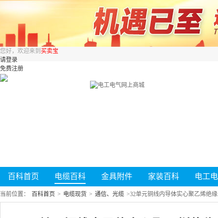
您好，欢迎来到
买卖宝
请登录
免费注册
百科首页
电缆百科
金具附件
家装百科
电工电
当前位置：
百科首页
>
电缆现货
>
通信、光缆
>
32单元铜线内导体实心聚乙烯绝