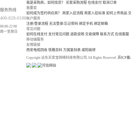
我是采购商，如何找货？
买家采购流程
在线支付
取消订单
我要卖
服务热线
如何成为签约供应商？
商家入驻流程
商家入驻标准
如何上传商品
400-828-0188
账户服务
注册/登录流程
无法登录/忘记密码
绑定手机
绑定邮箱
08:00-22:00
常见问题
周一至周日
如何在线支付
支付常见问题
退款说明
交易保障
联系方式
在线客服
移动端服务
友情链接
西安电缆回收
铁路百科
万国复刻表
咸阳装修
Copyright 远东买卖宝网络科技有限公司.All Rights Reserved.
苏ICP备2