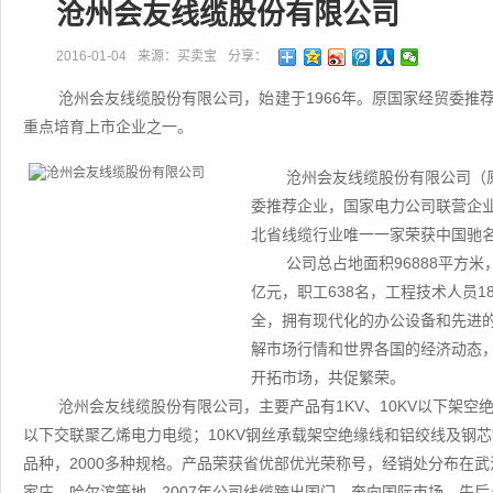
沧州会友线缆股份有限公司
2016-01-04
来源：买卖宝
分享：
沧州会友线缆股份有限公司，始建于1966年。原国家经贸委推
重点培育上市企业之一。
沧州会友线缆股份有限公司（原
委推荐企业，国家电力公司联营企
北省线缆行业唯一一家荣获中国驰
公司总占地面积96888平方米
亿元，职工638名，工程技术人员1
全，拥有现代化的办公设备和先进
解市场行情和世界各国的经济动态
开拓市场，共促繁荣。
沧州会友线缆股份有限公司，主要产品有1KV、10KV以下架空绝缘
以下交联聚乙烯电力电缆；10KV钢丝承载架空绝缘线和铝绞线及钢
品种，2000多种规格。产品荣获省优部优光荣称号，经销处分布在
家庄、哈尔滨等地。2007年公司线缆跨出国门，奔向国际市场。先