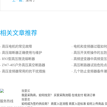
上一篇：
没有了
相关文章推荐
高压电机的常见故障
电机和变频器过载如何
·
·
高压熔断器正确使用与维护
高压开关柜操作的五防
·
·
RN3型高压限流熔断器
高频逆变器中高频变压
·
·
ZW7-405户外高压真空断路器
高压断路器试验危险点分
·
·
高压变频器常用的抗干扰措施
几个防止变频器备件潮湿
·
·
我要买
我是采购商，如何找货？
买家采购流程
在线支付
取消订单
我要卖
服务热线
如何成为签约供应商？
商家入驻流程
商家入驻标准
如何上传商品