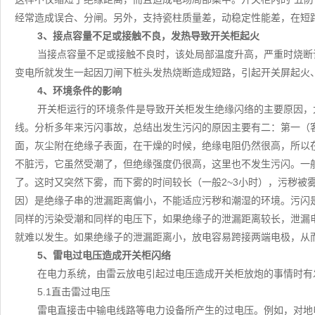
经常造成误合、分闸。另外，支持瓷柱质量差，动稳定性能差，在短
3、接点容量不足或接触不良，发热导致开关柜起火
当接点容量不足或接触不良时，该处局部温度升高，严重时烧断该
变电所就发生一起因刀闸下桩头发热烧断造成短路，引起开关屏起火
4、环境条件的影响
开关柜运行的环境条件是导致开关柜发生绝缘闪络的主要原因，
线。分析多年来污闪事故，总结出发生污闪的原因主要有二：第一（
面，灰尘附在绝缘子表面，在干燥的时候，绝缘电阻仍然很高，所以
不脏污，它虽然受潮了，但绝缘强度仍很高，这里也不发生污闪。一
了。这时又突然下雾，而下雾的时间较长（一般2~3小时），污秽被
因）是绝缘子串的泄漏距离偏小，不能适应污秽和潮湿的环境。污闪
同样的污染受潮和同样的电压下，如果绝缘子的泄漏距离较长，泄漏
就难以发生。如果绝缘子的泄漏距离小，放电容易跨接两端电极，从
5、雷电过电压造成开关柜闪络
在电力系统，由雷云放电引起过电压造成开关柜放炮的事情时有
5.1直击雷过电压
雷电直接击中输电线路等电力设备所产生的过电压。例如，对地