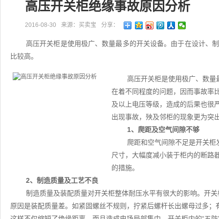
高压开关柜绝缘事故原因分析
2016-08-30
来源：买卖宝
分享：
高压开关柜是使用极广、数量最多的开关设备。由于在设计、
比较高。
高压开关柜是使用极广、数量
在着不同程度的问题，因而事故率比
及以上电压等级，造成的后果也很
出现事故，殃及邻柜的现象更为突
1、爬距及空气间隙不够
爬距和空气间隙不足是开关柜
尺寸，大幅度减小装于柜内的断路
的措施。
2、制造质量及工艺不良
制造质量及装配质量对开关柜整体耐压水平有很大的影响。开关
原因是装配质量差。如紧固螺丝不规则，拧紧后螺杆长出螺母过多；有
这样不仅缩短了绝缘距离，而且造成电场局部集中。开关柜内的“五防