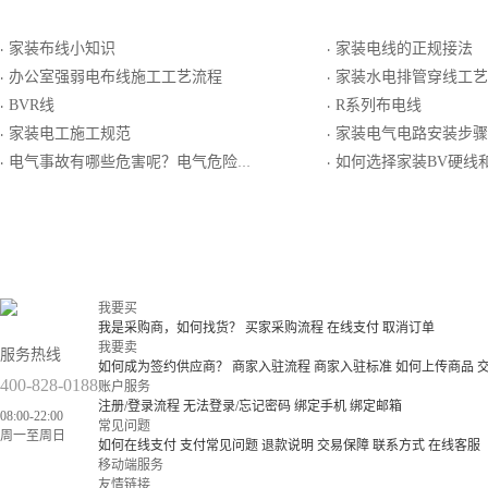
家装布线小知识
家装电线的正规接法
·
·
办公室强弱电布线施工工艺流程
家装水电排管穿线工艺
·
·
BVR线
R系列布电线
·
·
家装电工施工规范
家装电气电路安装步骤
·
·
电气事故有哪些危害呢？电气危险因素介绍
如何选择家装BV硬线和
·
·
我要买
我是采购商，如何找货？
买家采购流程
在线支付
取消订单
我要卖
服务热线
如何成为签约供应商？
商家入驻流程
商家入驻标准
如何上传商品
400-828-0188
账户服务
注册/登录流程
无法登录/忘记密码
绑定手机
绑定邮箱
08:00-22:00
常见问题
周一至周日
如何在线支付
支付常见问题
退款说明
交易保障
联系方式
在线客服
移动端服务
友情链接