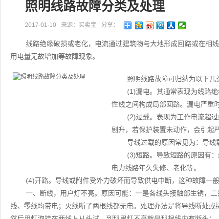
照明线路故障分类及处理
2017-01-10
来源：买卖宝
分享：
线路绝缘破损或老化，电流通过建筑物与大地形成回路或在相
用电量无故增加等故障现象。
照明线路故障可归纳为以下几
(1)漏电。其通常表现为线路
性线之间构成局部回路。漏电严重
(2)过载。表现为工作电流超
剧升，若保护装置未动作，会引起
导线过载的原因常见为：导线
(3)短路。导致短路的原因有
电力线路年久失修、老化等。
(4)开路。导线或附件受外力破坏而导致供电中断，这种故障一
一、断线，用户灯不亮。原因可能：一是各线头接触部生锈，二
线、零线均带电；火线断了两根线都无电。处理办法是将导线断处或
然后用灯泡挂在两线卜从头试，到那里灯不亮就是那根线内有断头；