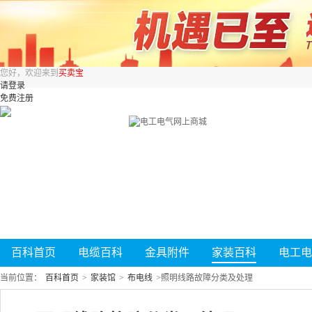
您好，欢迎来到
买卖宝
请登录
免费注册
百科首页
电缆百科
金具附件
家装百科
电工电
当前位置：
百科首页
>
家装馆
>
布电线
>
照明线路故障分类及处理