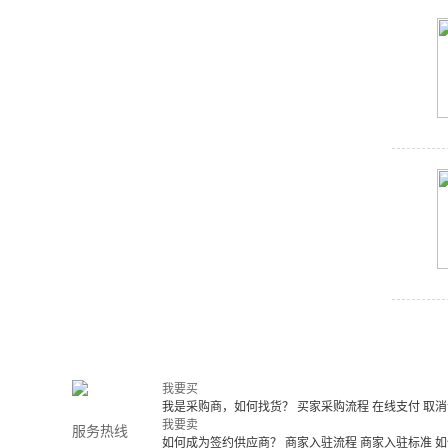
我要买
我是采购商，如何找货？
买家采购流程
在线支付
取消
我要卖
服务热线
如何成为签约供应商？
商家入驻流程
商家入驻标准
如