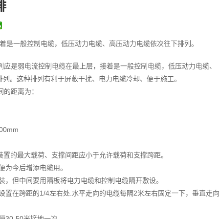
排
着是一般控制电缆，低压动力电缆、高压动力电缆依次往下排列。
排列应是弱电流控制电缆在最上层，接着是一般控制电缆，低压动力电缆、
排列。这种排列有利于屏蔽干扰、电力电缆冷却、便于施工。
层间的距离为：
00mm
桥架装置的最大载荷、支撑间距应小于允许载荷和支撑跨距。
以便为今后增添电缆用。
安装，但中间要用隔板将电力电缆和控制电缆隔开敷设。
设置在跨距的1/4左右处.水平走向的电缆每隔2米左右固定一下，垂直走
30-50米接地一次。