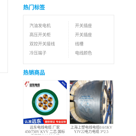
热门标签
汽油发电机
开关插座
高压开关柜
开关插座
双控开关接线
线槽
冷压端子
电线颜色
热销商品
远东电线电缆 厂家
上海上塑电线电缆0.6/1KV
450/750V KVV 二芯 国标
YJV22电力电缆 3*2.5