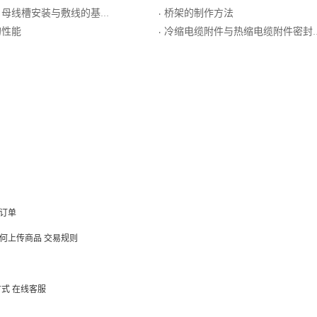
母线槽安装与敷线的基本要求
桥架的制作方法
·
的性能
冷缩电缆附件与热缩电缆附件密封的方法
·
订单
何上传商品
交易规则
方式
在线客服