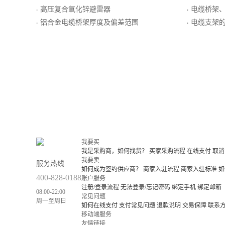
高压复合氧化锌避雷器
电缆桥架、
·
·
铝合金电缆桥架厚度及偏差范围
电缆支架
·
·
我要买
我是采购商，如何找货？
买家采购流程
在线支付
取消
我要卖
服务热线
如何成为签约供应商？
商家入驻流程
商家入驻标准
如
400-828-0188
账户服务
注册/登录流程
无法登录/忘记密码
绑定手机
绑定邮箱
08:00-22:00
常见问题
周一至周日
如何在线支付
支付常见问题
退款说明
交易保障
联系
移动端服务
友情链接