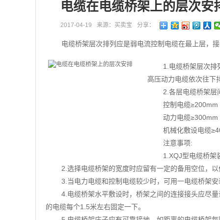
电缆在电缆桥架上的层次安
2017-04-19
来源：买卖宝
分享：
电缆桥架层次排列应是弱电流控制电缆在最上层，接
1.电缆桥架层次
高压动力电缆依次往下
2.各层电缆桥架
控制电缆≥200mm
动力电缆≥300mm
机械化敷设电缆≥4
注意事项:
1.XQJ型电缆
2.选择电缆桥架的宽度时应留有一定的备用空位，
3.当电力电缆和控制电缆较少时，可用一电缆桥架
4.电缆桥架水平敷设时，桥架之间的连接接头应尽量
的电缆每个1.5米左右固定一下。
5.电缆桥架庄子应有可靠接地。如距离的电缆桥架每隔