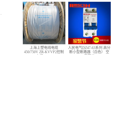
低压铜芯控制电缆
上海上塑电线电缆
人民电气DZ47-63系列 高分
450/750V ZR-KVVP2控制
断小型断路器（白色） 空
电缆 4*1.5
气开关