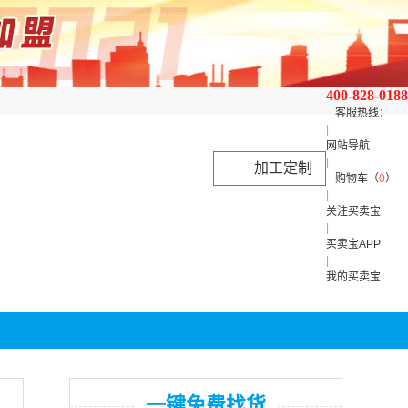
400-828-0188
客服热线：
|
网站导航
|
加工定制
购物车（
0
）
|
关注买卖宝
|
买卖宝APP
|
我的买卖宝
一键免费找货