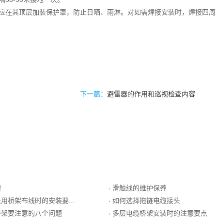
时应在其顶层加装保护罩，防止日晒、雨淋。对如需焊接安装时，焊接四周
下一篇：
避雷器的作用和巡视检查内容
槽
滑触线的维护保养
·
用桥架布线时的安装要求
如何选择拖链电缆接头
·
桥架要注意的八个问题
多层电缆桥架安装时的注意要点
·