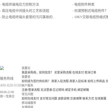
电缆终端电应力控制方法
电缆附件种类
·
·
高压电缆中间接头的工艺和流程
何谓预制式电缆附件？
·
·
防止电缆终端头套管的污闪事故的措施
10KV交联电缆热缩式制作户
·
·
我要买
我是采购商，如何找货？
买家采购流程
在线支付
取消订单
我要卖
服务热线
如何成为签约供应商？
商家入驻流程
商家入驻标准
如何上传商品
400-828-0188
账户服务
注册/登录流程
无法登录/忘记密码
绑定手机
绑定邮箱
08:00-22:00
常见问题
周一至周日
如何在线支付
支付常见问题
退款说明
交易保障
联系方式
在线客服
移动端服务
友情链接