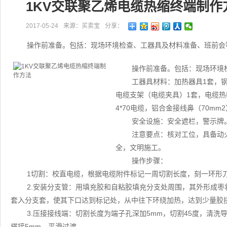
1KV交联聚乙烯电缆热缩终端制作
2017-05-24
来源：买卖宝
分享：
操作前准备。包括：现场环境检查、工器具及材料准备、班前会
操作前准备。包括：现场环境
工器具材料：加热器具1套，钢
电缆支架（电缆夹具）1套，电缆热收缩终
4*70电缆，铝合金接线鼻（70mm
安全设施：安全遮栏，警示牌
注意要点：核对工位，具备动
全，文明施工。
操作步骤：
1切割：校直电缆，根据电缆附件标记一周切割长度，刻一环形刀
2.安装分支管：用填充胶和自粘胶填充分支处周围，其外形成
套入分支套，使其下口达到标记处，从中往下环绕加热，达到少量胶
3.压接接线端：切割长度为端子孔深加5mm，切割45度，清洗
搭接5mm，平滑过渡。