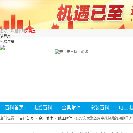
您好，欢迎来到
买卖宝
请登录
免费注册
百科首页
电缆百科
金具附件
家装百科
电工电
当前位置：
百科首页
>
金具附件
>
低压附件
>
1KV交联聚乙烯电缆热缩终端制作方