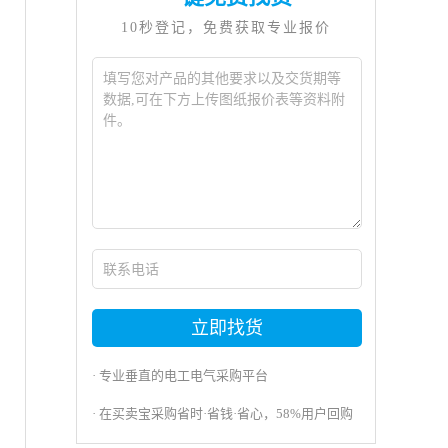
10秒登记，免费获取专业报价
立即找货
· 专业垂直的电工电气采购平台
· 在买卖宝采购省时·省钱·省心，58%用户回购