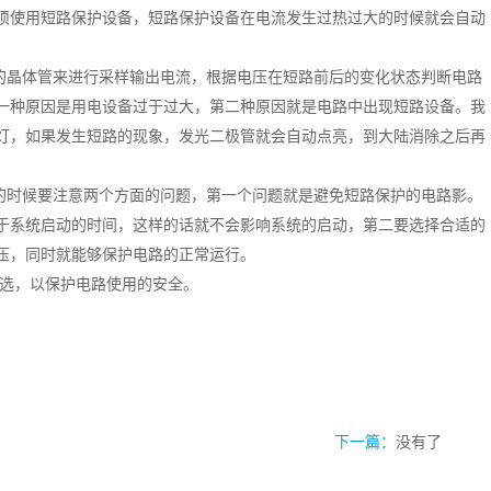
须使用短路保护设备，短路保护设备在电流发生过热过大的时候就会自动
的晶体管来进行采样输出电流，根据电压在短路前后的变化状态判断电路
一种原因是用电设备过于过大，第二种原因就是电路中出现短路设备。我
灯，如果发生短路的现象，发光二极管就会自动点亮，到大陆消除之后再
的时候要注意两个方面的问题，第一个问题就是避免短路保护的电路影。
于系统启动的时间，这样的话就不会影响系统的启动，第二要选择合适的
压，同时就能够保护电路的正常运行。
选，以保护电路使用的安全。
下一篇：
没有了