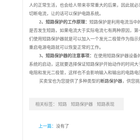
人的正常生活，也会给人带来非常重大的后果，因此就必
切断电流，让的话可以保护电路系统。
2、短路保护的工作原理：
短路保护是利用电流当中
是否发生短路，如果电流大于实际电流七有两种原因，第
们使用短路保护器就是可以加入一个发光二极管作为指示
重启电源电路就可以恢复正常的工作。
3、短路保护器的注意事项：
在使用短路保护器设备
系统的启动，这就要选择保证短路保护开始动作的时间大
电阻和发光二极管，这样也不会影响输入和输出的电路电
买卖宝也为您提供了多种类型的
断路保护器
，供您挑
相关标签：
短路
短路保护器
短路表现
上一篇：
没有了