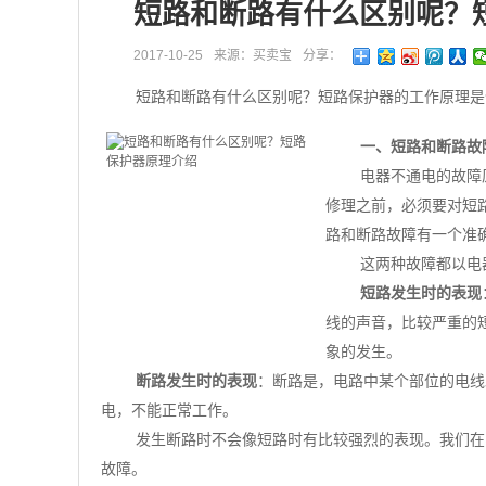
短路和断路有什么区别呢？
2017-10-25
来源：买卖宝
分享：
短路和断路有什么区别呢？短路保护器的工作原理是
一、短路和断路故
电器不通电的故障
修理之前，必须要对短
路和断路故障有一个准
这两种故障都以电
短路发生时的表现
线的声音，比较严重的
象的发生。
断路发生时的表现
：断路是，电路中某个部位的电线
电，不能正常工作。
发生断路时不会像短路时有比较强烈的表现。我们在
故障。