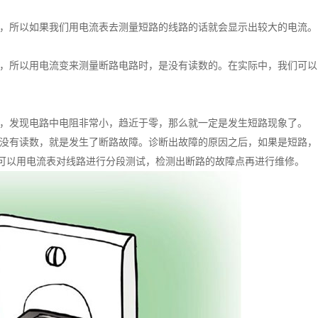
，所以如果我们用电流表去测量短路的线路的话就会显示出较大的电流。
，所以用电流变来测量断路电路时，是没有读数的。在实际中，我们可以
，发现电路中电阻非常小，趋近于零，那么就一定是发生短路现象了。
没有读数，就是发生了断路故障。诊断出故障的原因之后，如果是短路，
可以用电流表对线路进行分段测试，检测出断路的故障点再进行维修。