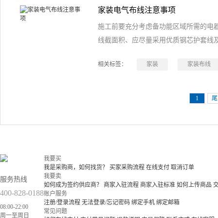
家装电气布线注意事项
施工前要充分考虑备功能区域所需的电
线截面积、应尽量采用优质钢芯护套线
相关标签：
家装
家装布线
1
尾
我要买
我是采购商，如何找货？
买家采购流程
在线支付
取消订单
我要卖
服务热线
如何成为签约供应商？
商家入驻流程
商家入驻标准
如何上传商品
400-828-0188
账户服务
注册/登录流程
无法登录/忘记密码
绑定手机
绑定邮箱
08:00-22:00
常见问题
周一至周日