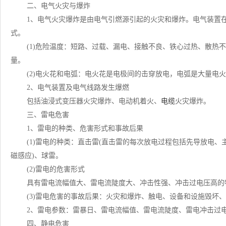
二、电气火灾与爆炸
1、电气火灾爆炸是由电气引燃源引起的火灾和爆炸。电气装置
式。
(1)危险温度：短路、过载、漏电、接触不良、铁心过热、散热
量。
(2)电火花和电弧：电火花是电极间的击穿放电，电弧是大量电
2、电气装置及电气线路发生爆燃
包括油浸式变压器火灾爆炸、电动机着火、
电缆
火灾爆炸。
三、雷电危害
1、雷电的种类、危害形式和事故后果
(1)雷电的种类：直击雷(直击雷的每次放电过程包括先导放电、
磁感应)、球雷。
(2)雷电的危害形式
具有雷电流幅值大、雷电流陡度大、冲击性强、冲击过电压高的
(3)雷电危害的事故后果：火灾和爆炸、触电、设备和设施毁坏
2、雷电参数：雷暴日、雷电流幅值、雷电流陡度、雷电冲击过
四、静电危害