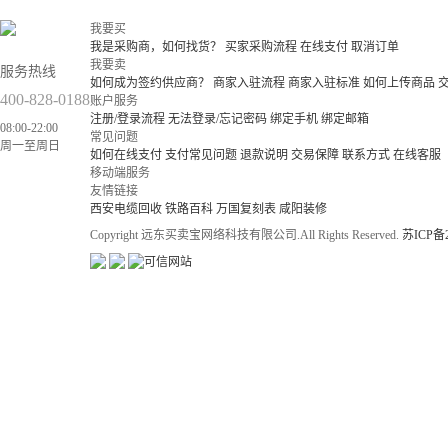
我要买
我是采购商，如何找货？
买家采购流程
在线支付
取消订单
我要卖
服务热线
如何成为签约供应商？
商家入驻流程
商家入驻标准
如何上传商品
400-828-0188
账户服务
注册/登录流程
无法登录/忘记密码
绑定手机
绑定邮箱
08:00-22:00
常见问题
周一至周日
如何在线支付
支付常见问题
退款说明
交易保障
联系方式
在线客服
移动端服务
友情链接
西安电缆回收
铁路百科
万国复刻表
咸阳装修
Copyright 远东买卖宝网络科技有限公司.All Rights Reserved.
苏ICP备2