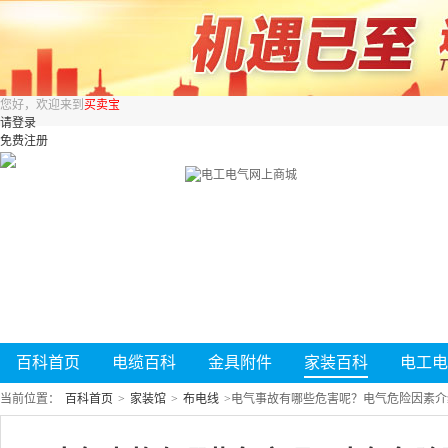
您好，欢迎来到
买卖宝
请登录
免费注册
百科首页
电缆百科
金具附件
家装百科
电工电
当前位置：
百科首页
>
家装馆
>
布电线
>
电气事故有哪些危害呢？电气危险因素介