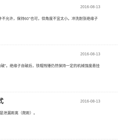
2016-08-13
件不允许，保持60°也可，但角度不宜太小。冲洗耐张绝缘子
2016-08-13
自破”。绝缘子自破后，铁帽残锤仍然保持一定的机械强度悬挂
式
2016-08-13
是泄漏距离（爬距）。