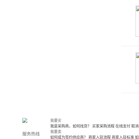
我要买
我是采购商，如何找货？
买家采购流程
在线支付
取消
我要卖
服务热线
如何成为签约供应商？
商家入驻流程
商家入驻标准
如