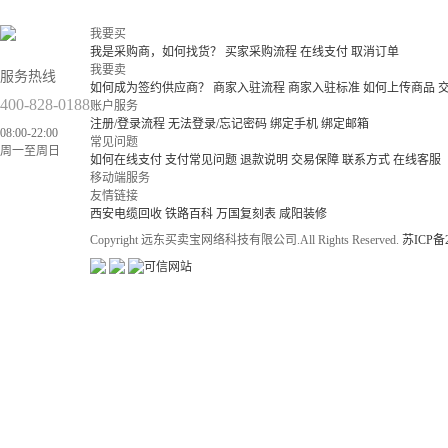
我要买
我是采购商，如何找货？
买家采购流程
在线支付
取消订单
我要卖
服务热线
如何成为签约供应商？
商家入驻流程
商家入驻标准
如何上传商品
400-828-0188
账户服务
注册/登录流程
无法登录/忘记密码
绑定手机
绑定邮箱
08:00-22:00
常见问题
周一至周日
如何在线支付
支付常见问题
退款说明
交易保障
联系方式
在线客服
移动端服务
友情链接
西安电缆回收
铁路百科
万国复刻表
咸阳装修
Copyright 远东买卖宝网络科技有限公司.All Rights Reserved.
苏ICP备2