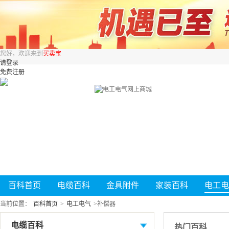
您好，欢迎来到
买卖宝
请登录
免费注册
百科首页
电缆百科
金具附件
家装百科
电工电
当前位置：
百科首页
>
电工电气
>
补偿器
电缆百科
热门百科