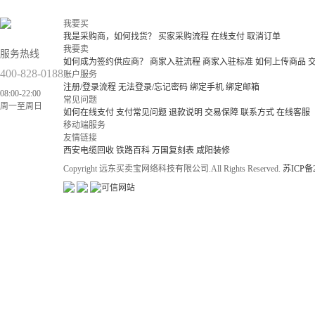
我要买
我是采购商，如何找货？
买家采购流程
在线支付
取消订单
我要卖
服务热线
如何成为签约供应商？
商家入驻流程
商家入驻标准
如何上传商品
400-828-0188
账户服务
注册/登录流程
无法登录/忘记密码
绑定手机
绑定邮箱
08:00-22:00
常见问题
周一至周日
如何在线支付
支付常见问题
退款说明
交易保障
联系方式
在线客服
移动端服务
友情链接
西安电缆回收
铁路百科
万国复刻表
咸阳装修
Copyright 远东买卖宝网络科技有限公司.All Rights Reserved.
苏ICP备2