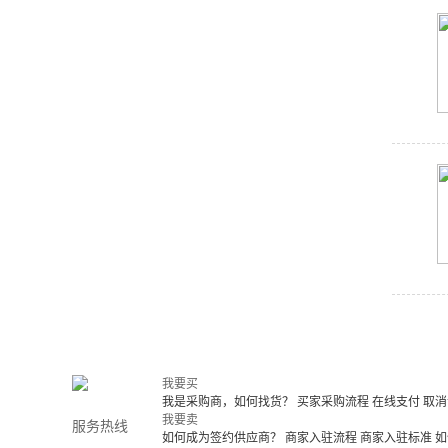
我要买
我是采购商，如何找货？
买家采购流程
在线支付
取消
我要卖
服务热线
如何成为签约供应商？
商家入驻流程
商家入驻标准
如