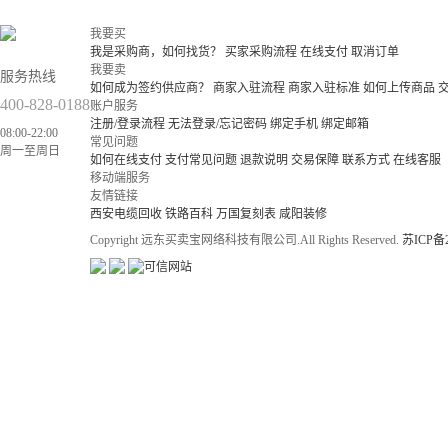
我要买
我是采购商，如何找货？
买家采购流程
在线支付
取消订单
我要卖
服务热线
如何成为签约供应商？
商家入驻流程
商家入驻标准
如何上传商品
400-828-0188
账户服务
注册/登录流程
无法登录/忘记密码
绑定手机
绑定邮箱
08:00-22:00
常见问题
周一至周日
如何在线支付
支付常见问题
退款说明
交易保障
联系方式
在线客服
移动端服务
友情链接
西安电缆回收
铁路百科
万国复刻表
咸阳装修
Copyright 远东买卖宝网络科技有限公司.All Rights Reserved.
苏ICP备2